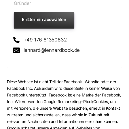
Gründer
Ersttermin auswählen
+49 176 61350832
lennard@lennardbock.de
Diese 
Website 
ist 
nicht 
Teil 
der 
Facebook‒
Website 
oder 
der 
Facebook 
Inc. 
Außerdem 
wird 
diese 
Seite 
in 
keiner 
Weise 
von 
Facebook 
unterstützt. 
Facebook 
ist 
eine 
Marke 
der 
Facebook, 
Inc. 
Wir 
verwenden 
Google 
Remarketing‒
Pixel/Cookies, 
um 
mit 
Personen, 
die 
unsere 
Website 
besuchen, 
erneut 
in 
Kontakt 
zu 
treten 
und 
sicherzustellen, 
dass 
wir 
sie 
in 
Zukunft 
mit 
relevanten 
Nachrichten 
und 
Informationen 
erreichen 
können. 
Google 
schaltet 
unsere 
Anzeigen 
auf 
Websites 
von 