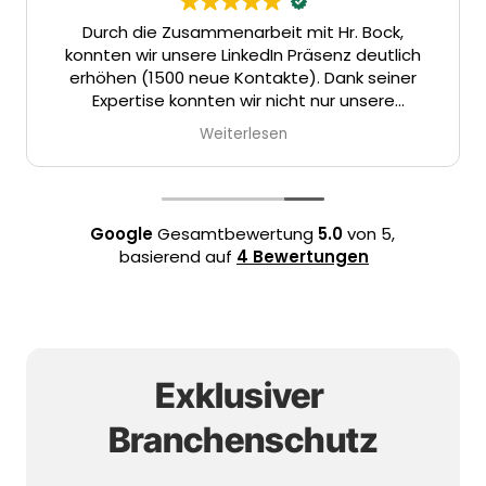
Sehr guter Sachverstand, gute Betreuung und
D
Service. Hat unsere Erwartung voll Erfüllt
kon
er
sys
Die B
we
stra
Google
Gesamtbewertung
5.0
von 5,
Ums
basierend auf
4 Bewertungen
Link
Exklusiver 
Branchenschutz